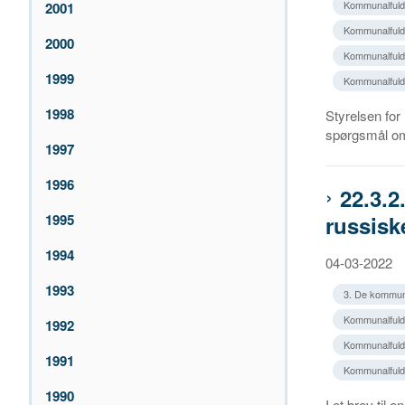
Kommunalfuldm
2001
Kommunalfuldm
2000
Kommunalfuldm
1999
Kommunalfuld
1998
Styrelsen for
spørgsmål om,
1997
1996
22.3.2
1995
russisk
1994
04-03-2022
1993
3. De kommun
Kommunalfuldm
1992
Kommunalfuldm
1991
Kommunalfuldm
1990
I et brev ti