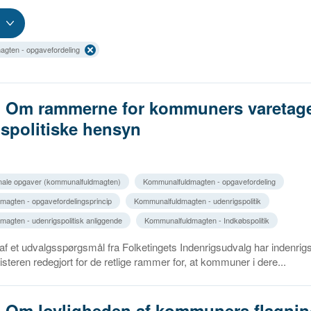
gten - opgavefordeling
3. Om rammerne for kommuners varetage
spolitiske hensyn
ale opgaver (kommunalfuldmagten)
Kommunalfuldmagten - opgavefordeling
agten - opgavefordelingsprincip
Kommunalfuldmagten - udenrigspolitik
agten - udenrigspolitisk anliggende
Kommunalfuldmagten - Indkøbspolitik
f et udvalgsspørgsmål fra Folketingets Indenrigsudvalg har indenrig
teren redegjort for de retlige rammer for, at kommuner i dere...
1. Om lovligheden af kommuners flagni