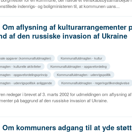
enstillede indenrigs- og boligministeren til, at kommunen uans...
. Om aflysning af kulturarrangementer 
d af den russiske invasion af Ukraine
ale opgaver (kommunalfuldmagten)
Kommunalfuldmagten - kultur
gten - kulturelle aktiviteter
Kommunalfuldmagten - opgavefordeling
agten - opgavefordelingsprincip
Kommunalfuldmagten - udenrigspolitik
agten - udenrigspolitisk anliggende
Kommunalfuldmagten - regeringstilkendegivelse
ren redegør i brevet af 3. marts 2002 for udmeldingen om aflysning af
menter på baggrund af den russiske invasion af Ukraine.
. Om kommuners adgang til at yde støtte