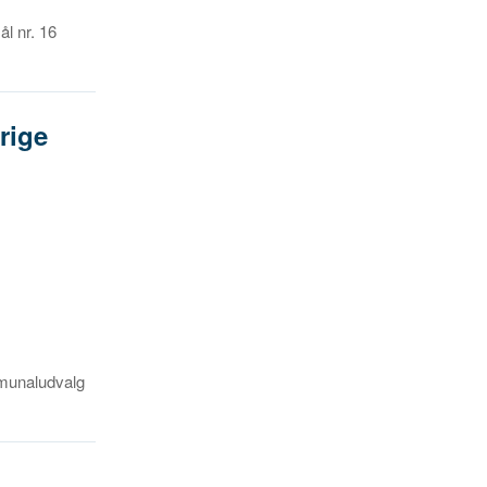
l nr. 16
rige
mmunaludvalg