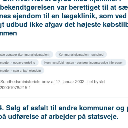
ekendtgørelsen var berettiget til at s
s ejendom til en lægeklinik, som ved 
igt udbud ikke afgav det højeste købsti
ommen
ale opgaver (kommunalfuldmagten)
Kommunalfuldmagten - sundhed
magten - opgavefordeling
Kommunalfuldmagten - planlægningsmæssige interesser
agten - salg af fast ejendom
 Sundhedsministeriets brev af 17. januar 2002 til et byråd
r. 2000/1078/215-1
4. Salg af asfalt til andre kommuner og 
på udførelse af arbejder på statsveje.