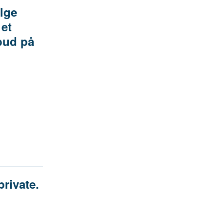
ælge
et
lbud på
private.