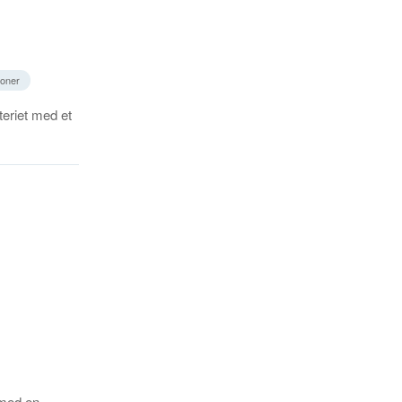
soner
teriet med et
 med en