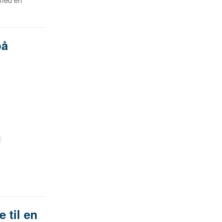
på
 til en