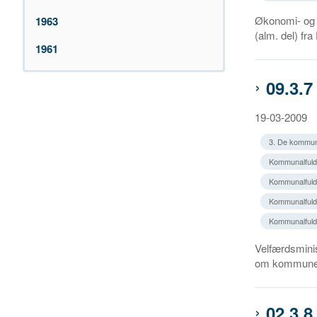
Økonomi- og 
1963
(alm. del) f
1961
09.3.7
19-03-2009
3. De kommun
Kommunalfuld
Kommunalfuldm
Kommunalfuldm
Kommunalfuld
Velfærdsminis
om kommuners
02.3.8