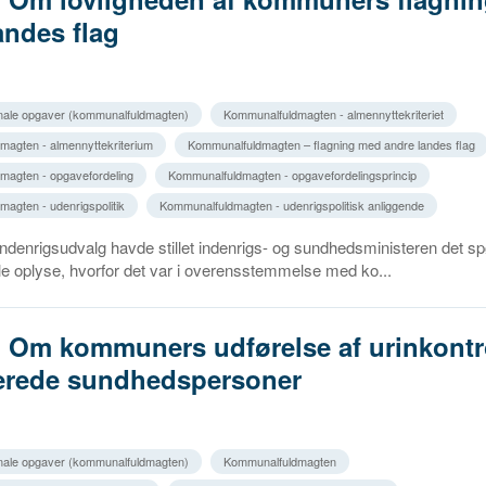
andes flag
ale opgaver (kommunalfuldmagten)
Kommunalfuldmagten - almennyttekriteriet
agten - almennyttekriterium
Kommunalfuldmagten – flagning med andre landes flag
magten - opgavefordeling
Kommunalfuldmagten - opgavefordelingsprincip
agten - udenrigspolitik
Kommunalfuldmagten - udenrigspolitisk anliggende
Indenrigsudvalg havde stillet indenrigs- og sundhedsministeren det 
lle oplyse, hvorfor det var i overensstemmelse med ko...
. Om kommuners udførelse af urinkontro
serede sundhedspersoner
ale opgaver (kommunalfuldmagten)
Kommunalfuldmagten