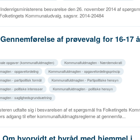
Indenrigsministerens besvarelse den 26. november 2014 af spørgsmå
ra Folketingets Kommunaludvalg, sagsnr. 2014-20484
 Gennemførelse af prøvevalg for 16-17 å
ale opgaver (kommunalfuldmagten)
Kommunalfuldmagten - Nærdemokrati
magten - opgavefordeling
Kommunalfuldmagten - opgavefordelingsprincip
agten - partipolitisk formål
Kommunalfuldmagten - Partipolitiske hensyn
agten - politiske interesser
Kommunalfuldmagten - politiske hensyn
magten - saglighedsgrundsætning
teren udtalte sig i besvarelsen af et spørgsmål fra Folketingets Ko
 adgang til efter kommunalfuldmagtsreglerne at gennemfø...
. Om hvorvidt et byråd med hjemmel i