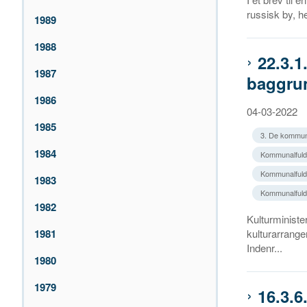
russisk by, h
1989
1988
22.3.1
1987
baggrun
1986
04-03-2022
1985
3. De kommun
1984
Kommunalfuldma
Kommunalfuldm
1983
Kommunalfuldm
1982
Kulturministe
1981
kulturarrange
Indenr...
1980
1979
16.3.6