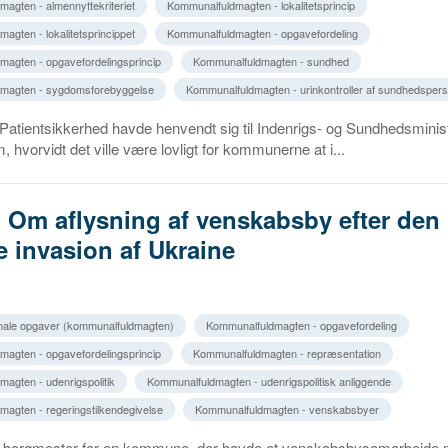
agten - almennyttekriteriet
Kommunalfuldmagten - lokalitetsprincip
agten - lokalitetsprincippet
Kommunalfuldmagten - opgavefordeling
agten - opgavefordelingsprincip
Kommunalfuldmagten - sundhed
magten - sygdomsforebyggelse
Kommunalfuldmagten - urinkontroller af sundhedsper
 Patientsikkerhed havde henvendt sig til Indenrigs- og Sundhedsminis
 hvorvidt det ville være lovligt for kommunerne at i...
. Om aflysning af venskabsby efter den
e invasion af Ukraine
ale opgaver (kommunalfuldmagten)
Kommunalfuldmagten - opgavefordeling
agten - opgavefordelingsprincip
Kommunalfuldmagten - repræsentation
agten - udenrigspolitik
Kommunalfuldmagten - udenrigspolitisk anliggende
agten - regeringstilkendegivelse
Kommunalfuldmagten - venskabsbyer
l en borgmester for en kommune, der havde et venskabsbysamarbejde