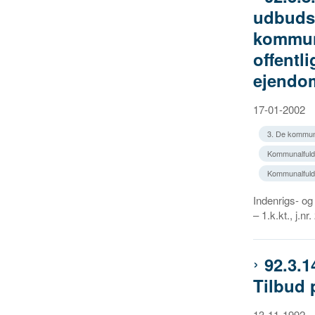
udbudsb
kommune
offentl
ejend
17-01-2002
3. De kommun
Kommunalfuld
Kommunalfuldm
Indenrigs- og
– 1.k.kt., j.n
92.3.1
Tilbud 
13-11-1992