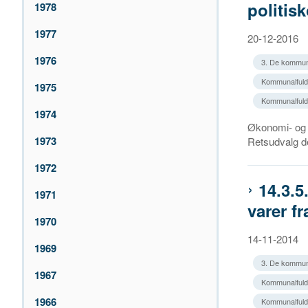
politisk
1978
1977
20-12-2016
1976
3. De kommun
Kommunalfuldm
1975
Kommunalfuldma
1974
Økonomi- og i
1973
Retsudvalg de
1972
14.3.
1971
varer f
1970
14-11-2014
1969
3. De kommun
1967
Kommunalfuldm
1966
Kommunalfuldm