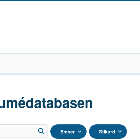
umédatabasen
Emner
Stikord