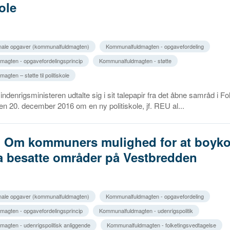
ole
ale opgaver (kommunalfuldmagten)
Kommunalfuldmagten - opgavefordeling
agten - opgavefordelingsprincip
Kommunalfuldmagten - støtte
gten – støtte til politiskole
ndenrigsministeren udtalte sig i sit talepapir fra det åbne samråd i Fo
n 20. december 2016 om en ny politiskole, jf. REU al...
5. Om kommuners mulighed for at boyko
ra besatte områder på Vestbredden
ale opgaver (kommunalfuldmagten)
Kommunalfuldmagten - opgavefordeling
agten - opgavefordelingsprincip
Kommunalfuldmagten - udenrigspolitik
agten - udenrigspolitisk anliggende
Kommunalfuldmagten - folketingsvedtagelse