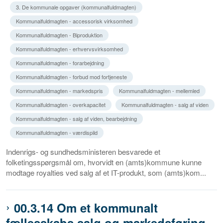
3. De kommunale opgaver (kommunalfuldmagten)
Kommunalfuldmagten - accessorisk virksomhed
Kommunalfuldmagten - Biproduktion
Kommunalfuldmagten - erhvervsvirksomhed
Kommunalfuldmagten - forarbejdning
Kommunalfuldmagten - forbud mod fortjeneste
Kommunalfuldmagten - markedspris
Kommunalfuldmagten - mellemled
Kommunalfuldmagten - overkapacitet
Kommunalfuldmagten - salg af viden
Kommunalfuldmagten - salg af viden, bearbejdning
Kommunalfuldmagten - værdispild
Indenrigs- og sundhedsministeren besvarede et
folketingsspørgsmål om, hvorvidt en (amts)kommune kunne
modtage royalties ved salg af et IT-produkt, som (amts)kom...
00.3.14 Om et kommunalt
fællesskabs salg og markedsføring