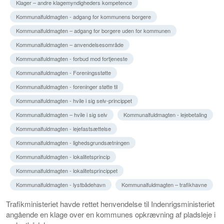
Klager – andre klagemyndigheders kompetence
Kommunalfuldmagten - adgang for kommunens borgere
Kommunalfuldmagten – adgang for borgere uden for kommunen
Kommunalfuldmagten – anvendelsesområde
Kommunalfuldmagten - forbud mod fortjeneste
Kommunalfuldmagten - Foreningsstøtte
Kommunalfuldmagten - foreninger støtte til
Kommunalfuldmagten - hvile i sig selv-princippet
Kommunalfuldmagten – hvile i sig selv
Kommunalfuldmagten - lejebetaling
Kommunalfuldmagten - lejefastsættelse
Kommunalfuldmagten - lighedsgrundsætningen
Kommunalfuldmagten - lokalitetsprincip
Kommunalfuldmagten - lokalitetsprincippet
Kommunalfuldmagten - lystbådehavn
Kommunalfuldmagten – trafikhavne
Trafikministeriet havde rettet henvendelse til Indenrigsministeriet
angående en klage over en kommunes opkrævning af pladsleje i