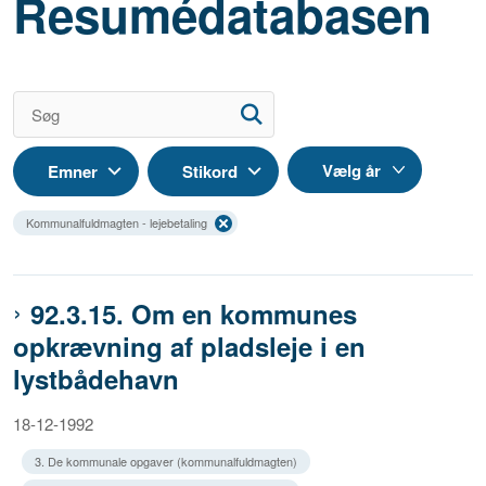
Resumédatabasen
Emner
Stikord
Kommunalfuldmagten - lejebetaling
92.3.15. Om en kommunes
opkrævning af pladsleje i en
lystbådehavn
18-12-1992
3. De kommunale opgaver (kommunalfuldmagten)