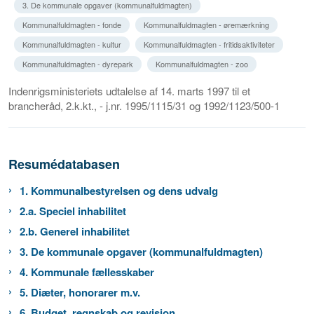
3. De kommunale opgaver (kommunalfuldmagten)
Kommunalfuldmagten - fonde
Kommunalfuldmagten - øremærkning
Kommunalfuldmagten - kultur
Kommunalfuldmagten - fritidsaktiviteter
Kommunalfuldmagten - dyrepark
Kommunalfuldmagten - zoo
Indenrigsministeriets udtalelse af 14. marts 1997 til et
brancheråd, 2.k.kt., - j.nr. 1995/1115/31 og 1992/1123/500-1
Resumédatabasen
1. Kommunalbestyrelsen og dens udvalg
2.a. Speciel inhabilitet
2.b. Generel inhabilitet
3. De kommunale opgaver (kommunalfuldmagten)
4. Kommunale fællesskaber
5. Diæter, honorarer m.v.
6. Budget, regnskab og revision