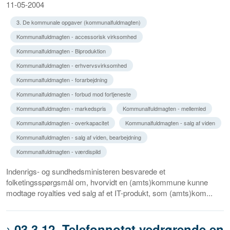
11-05-2004
3. De kommunale opgaver (kommunalfuldmagten)
Kommunalfuldmagten - accessorisk virksomhed
Kommunalfuldmagten - Biproduktion
Kommunalfuldmagten - erhvervsvirksomhed
Kommunalfuldmagten - forarbejdning
Kommunalfuldmagten - forbud mod fortjeneste
Kommunalfuldmagten - markedspris
Kommunalfuldmagten - mellemled
Kommunalfuldmagten - overkapacitet
Kommunalfuldmagten - salg af viden
Kommunalfuldmagten - salg af viden, bearbejdning
Kommunalfuldmagten - værdispild
Indenrigs- og sundhedsministeren besvarede et
folketingsspørgsmål om, hvorvidt en (amts)kommune kunne
modtage royalties ved salg af et IT-produkt, som (amts)kom...
03.3.12. Telefonnotat vedrørende en