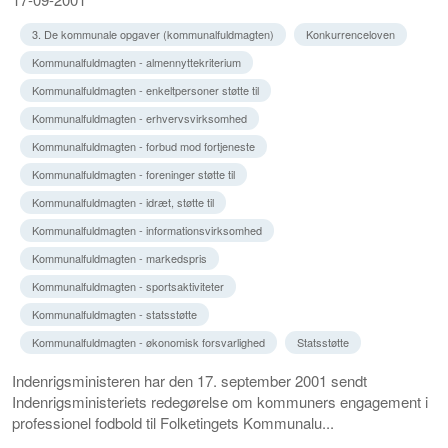
3. De kommunale opgaver (kommunalfuldmagten)
Konkurrenceloven
Kommunalfuldmagten - almennyttekriterium
Kommunalfuldmagten - enkeltpersoner støtte til
Kommunalfuldmagten - erhvervsvirksomhed
Kommunalfuldmagten - forbud mod fortjeneste
Kommunalfuldmagten - foreninger støtte til
Kommunalfuldmagten - idræt, støtte til
Kommunalfuldmagten - informationsvirksomhed
Kommunalfuldmagten - markedspris
Kommunalfuldmagten - sportsaktiviteter
Kommunalfuldmagten - statsstøtte
Kommunalfuldmagten - økonomisk forsvarlighed
Statsstøtte
Indenrigsministeren har den 17. september 2001 sendt
Indenrigsministeriets redegørelse om kommuners engagement i
professionel fodbold til Folketingets Kommunalu...