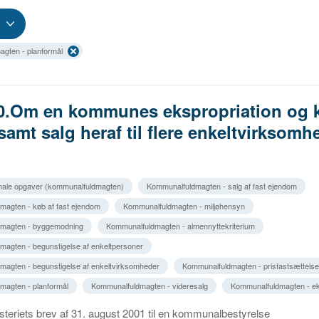
gten - planformål
10.Om en kommunes ekspropriation og 
 samt salg heraf til flere enkeltvirksomh
ale opgaver (kommunalfuldmagten)
Kommunalfuldmagten - salg af fast ejendom
agten - køb af fast ejendom
Kommunalfuldmagten - miljøhensyn
magten - byggemodning
Kommunalfuldmagten - almennyttekriterium
agten - begunstigelse af enkeltpersoner
agten - begunstigelse af enkeltvirksomheder
Kommunalfuldmagten - prisfastsættelse
magten - planformål
Kommunalfuldmagten - videresalg
Kommunalfuldmagten - ek
steriets brev af 31. august 2001 til en kommunalbestyrelse