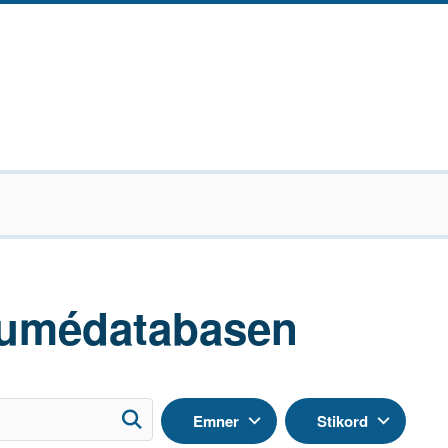
umédatabasen
Emner
Stikord