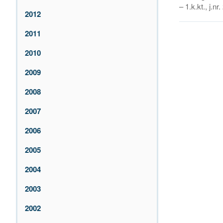
– 1.k.kt., j.n
2012
2011
2010
2009
2008
2007
2006
2005
2004
2003
2002