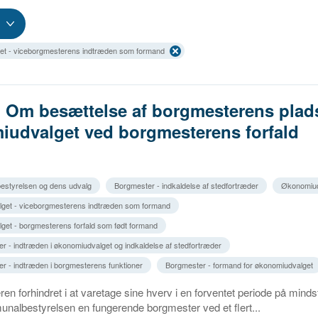
t - viceborgmesterens indtræden som formand
. Om besættelse af borgmesterens plads
udvalget ved borgmesterens forfald
estyrelsen og dens udvalg
Borgmester - indkaldelse af stedfortræder
Økonomiud
get - viceborgmesterens indtræden som formand
et - borgmesterens forfald som født formand
r - indtræden i økonomiudvalget og indkaldelse af stedfortræder
r - indtræden i borgmesterens funktioner
Borgmester - formand for økonomiudvalget
en forhindret i at varetage sine hverv i en forventet periode på mind
nalbestyrelsen en fungerende borgmester ved et flert...