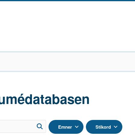
umédatabasen
Emner
Stikord