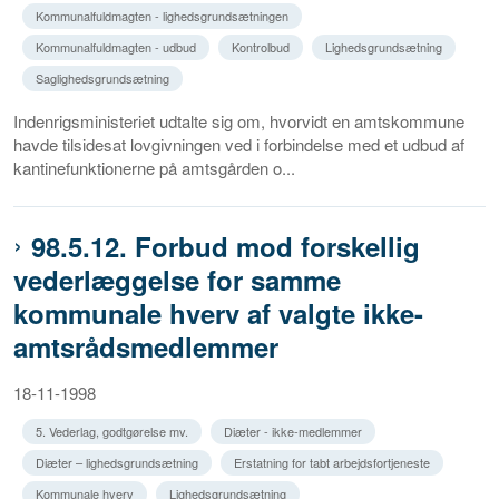
Kommunalfuldmagten - lighedsgrundsætningen
Kommunalfuldmagten - udbud
Kontrolbud
Lighedsgrundsætning
Saglighedsgrundsætning
Indenrigsministeriet udtalte sig om, hvorvidt en amtskommune
havde tilsidesat lovgivningen ved i forbindelse med et udbud af
kantinefunktionerne på amtsgården o...
98.5.12. Forbud mod forskellig
vederlæggelse for samme
kommunale hverv af valgte ikke-
amtsrådsmedlemmer
18-11-1998
5. Vederlag, godtgørelse mv.
Diæter - ikke-medlemmer
Diæter – lighedsgrundsætning
Erstatning for tabt arbejdsfortjeneste
Kommunale hverv
Lighedsgrundsætning