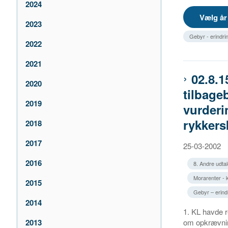
2024
2023
Gebyr - erindri
2022
2021
02.8.1
2020
tilbage
2019
vurderi
rykkers
2018
2017
25-03-2002
2016
8. Andre udtal
Morarenter -
2015
Gebyr – erindr
2014
1. KL havde r
2013
om opkrævning