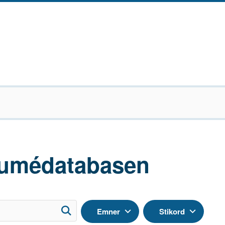
umédatabasen
Emner
Stikord