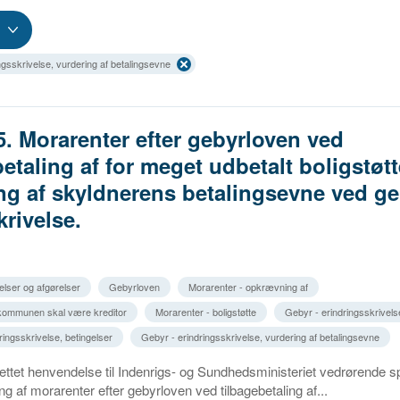
ngsskrivelse, vurdering af betalingsevne
5. Morarenter efter gebyrloven ved
betaling af for meget udbetalt boligstøt
ng af skyldnerens betalingsevne ved ge
krivelse.
elser og afgørelser
Gebyrloven
Morarenter - opkrævning af
 kommunen skal være kreditor
Morarenter - boligstøtte
Gebyr - erindringsskrivels
ingsskrivelse, betingelser
Gebyr - erindringsskrivelse, vurdering af betalingsevne
ettet henvendelse til Indenrigs- og Sundhedsministeriet vedrørende 
 af morarenter efter gebyrloven ved tilbagebetaling af...