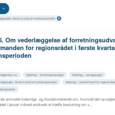
lgspuljen, første kvartal af funktionsperioden
5. Om vederlæggelse af forretningsudv
manden for regionsrådet i første kvartal
nsperioden
godtgørelse mv.
Vederlag – forretningsudvalget
Vederlag – udvalgspuljen
algspuljen, første kvartal af funktionsperioden
Vederlag - næstformand for regionsråde
ceborgmester
de anmodet Indenrigs- og Socialministeriet om, hvorvidt det nyvalgte
ådet i januar måned ønskede at træffe beslutning om v...