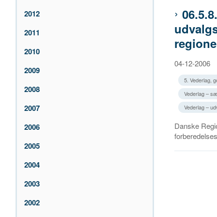
06.5.8
2012
udvalg
2011
regione
2010
04-12-2006
2009
5. Vederlag, 
2008
Vederlag – sæ
2007
Vederlag – udv
Danske Regio
2006
forberedelses
2005
2004
2003
2002