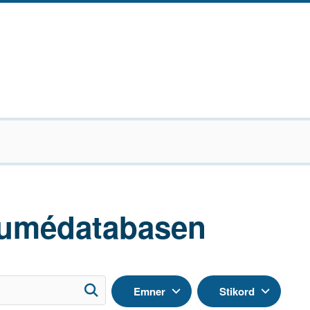
umédatabasen
Emner
Stikord