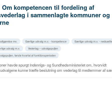
. Om kompetencen til fordeling af
svederlag i sammenlagte kommuner og 
rne
godtgørelse mv.
Særlige udvalg m.v. - kompetence
Særlige udvalg m.v. - nedsætte
rlige udvalg m.v.
Vederlag – udvalgspuljen
algspuljen, første kvartal af funktionsperioden
ner havde spurgt Indenrigs- og Sundhedsministeriet om, hvorvidt
udvalgene kunne træffe beslutning om vederlag til medlemmer af særl