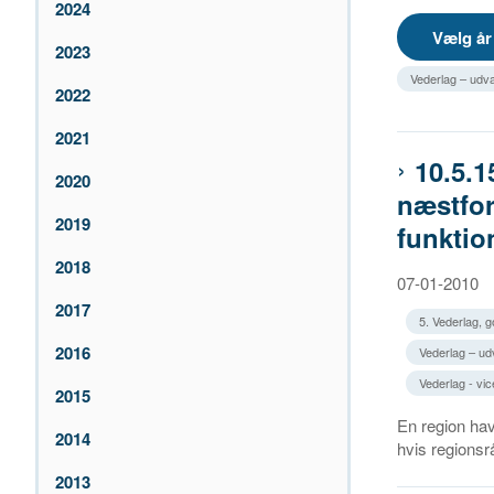
2024
2023
Vederlag – udva
2022
2021
10.5.1
2020
næstfor
2019
funktio
2018
07-01-2010
2017
5. Vederlag, 
2016
Vederlag – udv
Vederlag - vi
2015
En region hav
2014
hvis regionsr
2013