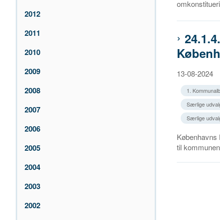
omkonstitueri.
2012
2011
24.1.4
Køben
2010
2009
13-08-2024
2008
1. Kommunalb
Særlige udval
2007
Særlige udvalg
2006
Københavns K
til kommunens
2005
2004
2003
2002