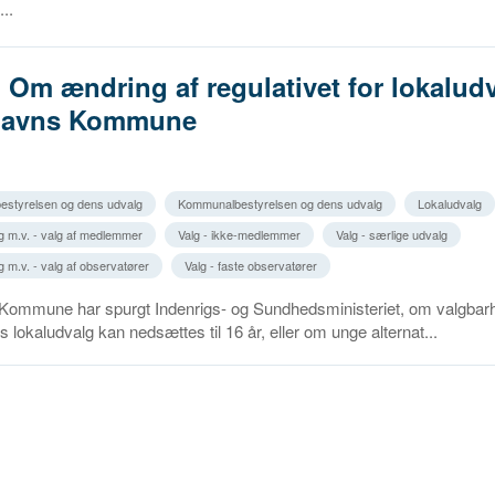
..
. Om ændring af regulativet for lokaludv
havns Kommune
estyrelsen og dens udvalg
Kommunalbestyrelsen og dens udvalg
Lokaludvalg
g m.v. - valg af medlemmer
Valg - ikke-medlemmer
Valg - særlige udvalg
 m.v. - valg af observatører
Valg - faste observatører
ommune har spurgt Indenrigs- og Sundhedsministeriet, om valgbar
 lokaludvalg kan nedsættes til 16 år, eller om unge alternat...