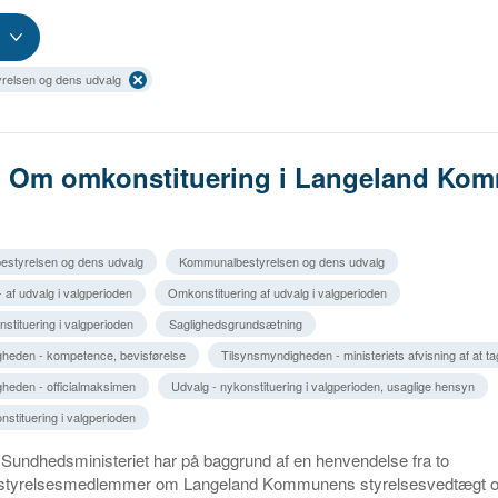
relsen og dens udvalg
5. Om omkonstituering i Langeland Ko
estyrelsen og dens udvalg
Kommunalbestyrelsen og dens udvalg
- af udvalg i valgperioden
Omkonstituering af udvalg i valgperioden
stituering i valgperioden
Saglighedsgrundsætning
heden - kompetence, bevisførelse
Tilsynsmyndigheden - ministeriets afvisning af at t
heden - officialmaksimen
Udvalg - nykonstituering i valgperioden, usaglige hensyn
nstituering i valgperioden
 Sundhedsministeriet har på baggrund af en henvendelse fra to
tyrelsesmedlemmer om Langeland Kommunens styrelsesvedtægt 