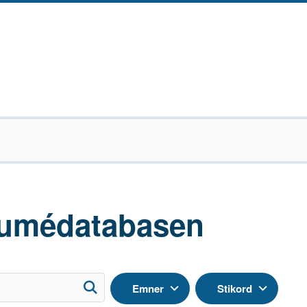
umédatabasen
Emner
Stikord