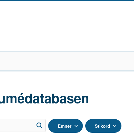
umédatabasen
Emner
Stikord