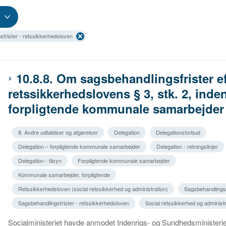
frister - retssikkerhedsloven
10.8.8. Om sagsbehandlingsfrister ef
retssikkerhedslovens § 3, stk. 2, inden
forpligtende kommunale samarbejder
8. Andre udtalelser og afgørelser
Delegation
Delegationsforbud
Delegation – forpligtende kommunale samarbejder
Delegation - retningslinjer
Delegation - tilsyn
Forpligtende kommunale samarbejder
Kommunale samarbejder, forpligtende
Retssikkerhedsloven (social retssikkerhed og administration)
Sagsbehandlingsf
Sagsbehandlingsfrister - retssikkerhedsloven
Social retssikkerhed og administr
Socialministeriet havde anmodet Indenrigs- og Sundhedsministeri