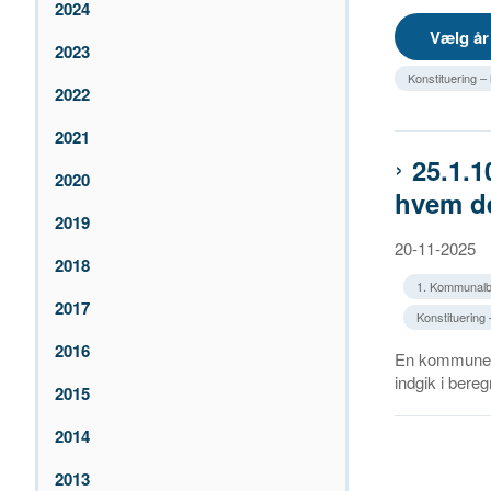
2024
2023
Konstituering 
2022
2021
25.1.1
2020
hvem de
2019
20-11-2025
2018
1. Kommunalb
2017
Konstituering
2016
En kommune h
indgik i bere
2015
2014
2013