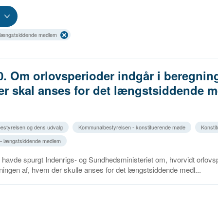
– længstsiddende medlem
0. Om orlovsperioder indgår i beregning
r skal anses for det længstsiddende 
estyrelsen og dens udvalg
Kommunalbestyrelsen - konstituerende møde
Konstit
 – længstsiddende medlem
avde spurgt Indenrigs- og Sundhedsministeriet om, hvorvidt orlovs
gningen af, hvem der skulle anses for det længstsiddende medl...