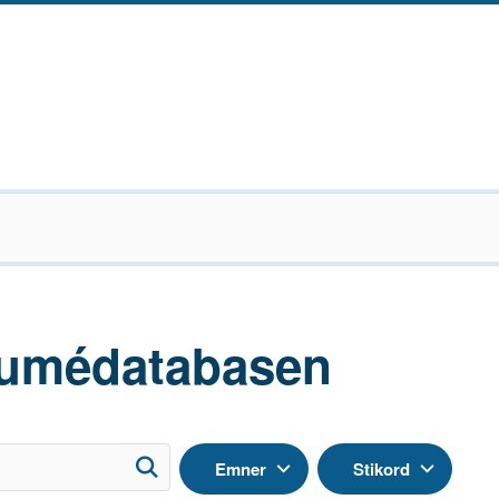
umédatabasen
Emner
Stikord