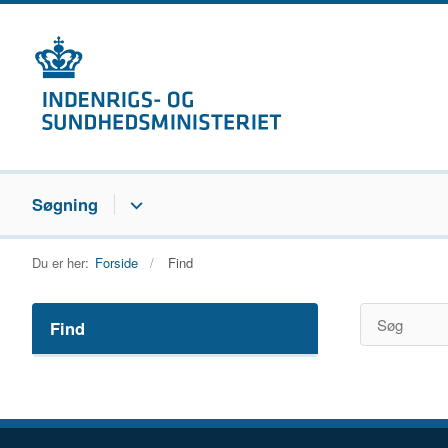
Søgning
Du er her:
Forside
Find
Find