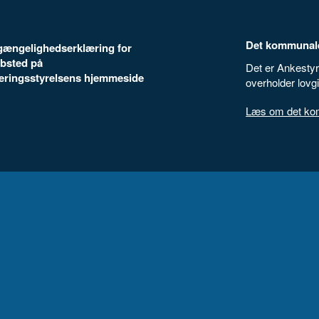
Det kommunale
ilgængelighedserklæring for
bsted på
Det er Ankestyr
seringsstyrelsens hjemmeside
overholder lovg
Læs om det komm