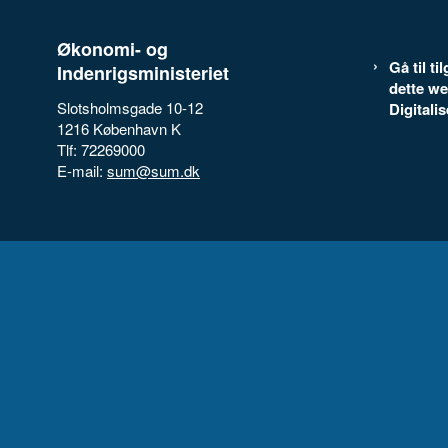
Økonomi- og
Gå til t
Indenrigsministeriet
dette we
Slotsholmsgade 10-12
Digitali
1216 København K
Tlf: 72269000
E-mail:
sum@sum.dk