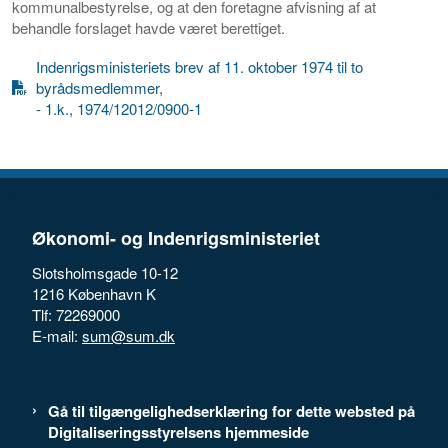
kommunalbestyrelse, og at den foretagne afvisning af at
behandle forslaget havde været berettiget.
Indenrigsministeriets brev af 11. oktober 1974 til to
byrådsmedlemmer,
- 1.k., 1974/12012/0900-1
Økonomi- og Indenrigsministeriet
Slotsholmsgade 10-12
1216 København K
Tlf: 72269000
E-mail:
sum@sum.dk
Gå til tilgængelighedserklæring for dette websted på
Digitaliseringsstyrelsens hjemmeside