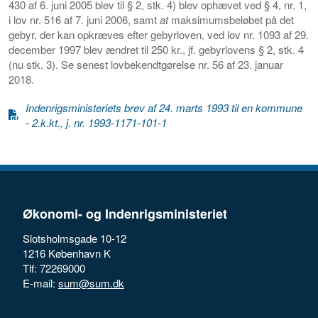
430 af 6. juni 2005 blev til § 2, stk. 4) blev ophævet ved § 4, nr. 1,
i lov nr. 516 af 7. juni 2006, samt
at
maksimumsbeløbet på det
gebyr, der kan opkræves efter gebyrloven, ved lov nr. 1093 af 29.
december 1997 blev ændret til 250 kr., jf. gebyrlovens § 2, stk. 4
(nu stk. 3). Se senest lovbekendtgørelse nr. 56 af 23. januar
2018.
Indenrigsministeriets brev af 24. marts 1993 til en kommune
- 2.k.kt., j. nr. 1993-1171-101-1
Økonomi- og Indenrigsministeriet
Slotsholmsgade 10-12
1216 København K
Tlf: 72269000
E-mail:
sum@sum.dk