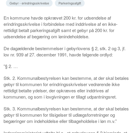
Gebyr - erindringsskrivelse
Parkeringsafgift
En kommune havde opkrævet 200 kr. for udsendelse af
erindringsskrivelse i forbindelse med inddrivelse af en ikke-
rettidigt betalt parkeringsafgift samt et gebyr på 200 kr. for
udsendelse af begæring om lønindeholdelse.
De dagældende bestemmelser i gebyrlovens § 2, stk. 2 og 3, jf.
lov nr. 939 af 27. december 1991, havde følgende ordlyd:
”§ 2. …
Stk. 2. Kommunalbestyrelsen kan bestemme, at der skal betales
gebyr til kommunen for erindringsskrivelser vedrørende ikke
rettidigt betalte ydelser, der opkræves eller inddrives af
kommunen, og som i lovgivningen er tillagt udpantningsret.
Stk. 3. Kommunalbestyrelsen kan bestemme, at der skal betales
gebyr til kommunen for tilsigelser til udlægsforretninger og
begæringer om indeholdelse eller tilbageholdelse i løn m.v.”
Indenrigsministeriet udtalte bl.a., at gebyrlovens § 2 hjemlede, at