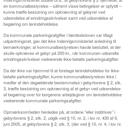
en kommunalbestyrelse – såfremt visse betingelser er opfyldt –
kunne træffe beslutning om opkrævning af gebyrer ved
udsendelse af erindringsskrivelser samt ved udsendelse af
begæring om lønindeholdelse.
Da kommunale parkeringsafgifter i færdselsloven var tillagt
udpantningsret, gav det ikke Indenrigsministeriet anledning til
bemærkninger, at kommunalbestyrelsen havde besluttet, at der
skulle opkræves et gebyr på 200 kr., når kommunen udsendte
erindringsskrivelser vedrørende ikke-betalte parkeringsafgifter.
Da der ikke var hjemmel til at foretage lønindeholdelse for ikke-
betalte parkeringsafgifter, kunne kommunalbestyrelsen ikke i
medfør af den dagældende bestemmelse i gebyrlovens § 2, stk.
3, træffe beslutning om opkrævning af et gebyr ved udsendelse
af begæring over for borgerens arbejdsgiver om lønindeholdelse
vedrørende kommunale parkeringsafgifter.
Opmærksomheden henledes på,
at
ordene ”eller inddrives” i
gebyrlovens § 2, stk. 2, udgik ved § 10, nr. 2, i lov nr. 430 af 6.
juni 2005,
a
t gebyrlovens § 2, stk. 3, (der ved § 10, nr. 4, i lov nr.