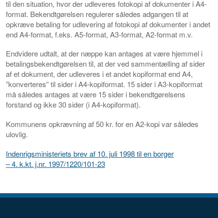
til den situation, hvor der udleveres fotokopi af dokumenter i A4-
format. Bekendtgørelsen regulerer således adgangen til at
opkræve betaling for udlevering af fotokopi af dokumenter i andet
end A4-format, f.eks. A5-format, A3-format, A2-format m.v.
Endvidere udtalt, at der næppe kan antages at være hjemmel i
betalingsbekendtgørelsen til, at der ved sammentælling af sider
af et dokument, der udleveres i et andet kopiformat end A4,
”konverteres” til sider i A4-kopiformat. 15 sider i A3-kopiformat
må således antages at være 15 sider i bekendtgørelsens
forstand og ikke 30 sider (i A4-kopiformat).
Kommunens opkrævning af 50 kr. for en A2-kopi var således
ulovlig.
Indenrigsministeriets brev af 10. juli 1998 til en borger
– 4. k.kt. j.nr. 1997/1220/101-23