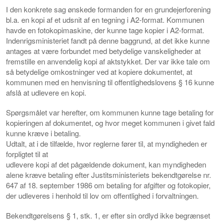
I den konkrete sag ønskede formanden for en grundejerforening
bl.a. en kopi af et udsnit af en tegning i A2-format. Kommunen
havde en fotokopimaskine, der kunne tage kopier i A2-format.
Indenrigsministeriet fandt på denne baggrund, at det ikke kunne
antages at være forbundet med betydelige vanskeligheder at
fremstille en anvendelig kopi af aktstykket. Der var ikke tale om
så betydelige omkostninger ved at kopiere dokumentet, at
kommunen med en henvisning til offentlighedslovens § 16 kunne
afslå at udlevere en kopi.
Spørgsmålet var herefter, om kommunen kunne tage betaling for
kopieringen af dokumentet, og hvor meget kommunen i givet fald
kunne kræve i betaling.
Udtalt, at i de tilfælde, hvor reglerne fører til, at myndigheden er
forpligtet til at
udlevere kopi af det pågældende dokument, kan myndigheden
alene kræve betaling efter Justitsministeriets bekendtgørelse nr.
647 af 18. september 1986 om betaling for afgifter og fotokopier,
der udleveres i henhold til lov om offentlighed i forvaltningen.
Bekendtgørelsens § 1, stk. 1, er efter sin ordlyd ikke begrænset