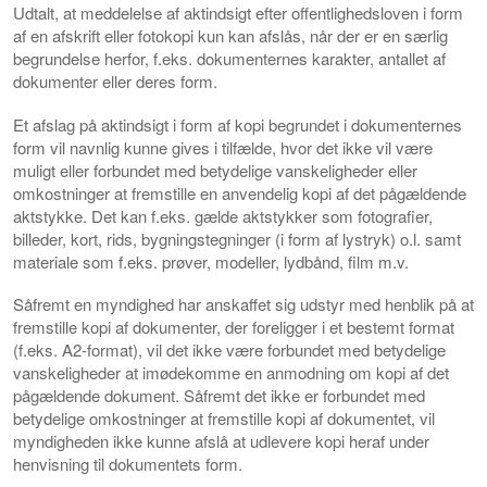
Udtalt, at meddelelse af aktindsigt efter offentlighedsloven i form
af en afskrift eller fotokopi kun kan afslås, når der er en særlig
begrundelse herfor, f.eks. dokumenternes karakter, antallet af
dokumenter eller deres form.
Et afslag på aktindsigt i form af kopi begrundet i dokumenternes
form vil navnlig kunne gives i tilfælde, hvor det ikke vil være
muligt eller forbundet med betydelige vanskeligheder eller
omkostninger at fremstille en anvendelig kopi af det pågældende
aktstykke. Det kan f.eks. gælde aktstykker som fotografier,
billeder, kort, rids, bygningstegninger (i form af lystryk) o.l. samt
materiale som f.eks. prøver, modeller, lydbånd, film m.v.
Såfremt en myndighed har anskaffet sig udstyr med henblik på at
fremstille kopi af dokumenter, der foreligger i et bestemt format
(f.eks. A2-format), vil det ikke være forbundet med betydelige
vanskeligheder at imødekomme en anmodning om kopi af det
pågældende dokument. Såfremt det ikke er forbundet med
betydelige omkostninger at fremstille kopi af dokumentet, vil
myndigheden ikke kunne afslå at udlevere kopi heraf under
henvisning til dokumentets form.