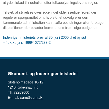
at yde tilskud til ridehallen efter folkeoplysningslovens regler.
Tilføjet, at styrelsesloven ikke indeholder særlige regler, der
regulerer spørgsmålet om, hvorvidt et udvalg eller den
kommunale administration kan træffe beslutninger eller foretage
dispositioner, der belaster kommunens fremtidige budgetter.
Indenrigsministeriets brev af 30. juni 2000 til et byråd
– 1. k.kt. j.nr. 1999/1072/233-2
Økonomi- og Indenrigsministeriet
Slotsholmsgade 10-12
1216 København K
Tlf: 72269000
E-mail:
sum@sum.dk