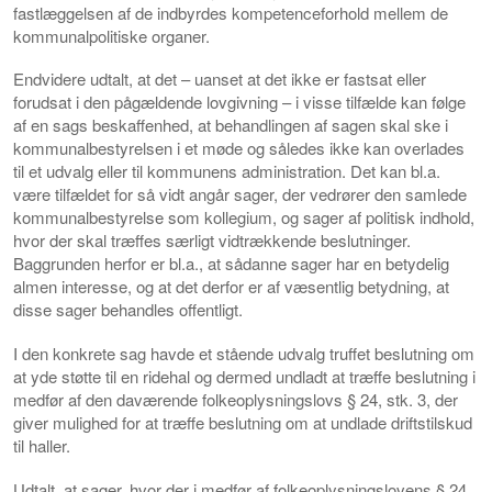
fastlæggelsen af de indbyrdes kompetenceforhold mellem de
kommunalpolitiske organer.
Endvidere udtalt, at det – uanset at det ikke er fastsat eller
forudsat i den pågældende lovgivning – i visse tilfælde kan følge
af en sags beskaffenhed, at behandlingen af sagen skal ske i
kommunalbestyrelsen i et møde og således ikke kan overlades
til et udvalg eller til kommunens administration. Det kan bl.a.
være tilfældet for så vidt angår sager, der vedrører den samlede
kommunalbestyrelse som kollegium, og sager af politisk indhold,
hvor der skal træffes særligt vidtrækkende beslutninger.
Baggrunden herfor er bl.a., at sådanne sager har en betydelig
almen interesse, og at det derfor er af væsentlig betydning, at
disse sager behandles offentligt.
I den konkrete sag havde et stående udvalg truffet beslutning om
at yde støtte til en ridehal og dermed undladt at træffe beslutning i
medfør af den daværende folkeoplysningslovs § 24, stk. 3, der
giver mulighed for at træffe beslutning om at undlade driftstilskud
til haller.
Udtalt, at sager, hvor der i medfør af folkeoplysningslovens § 24,