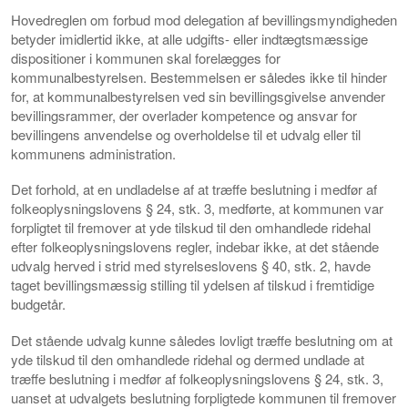
Hovedreglen om forbud mod delegation af bevillingsmyndigheden
betyder imidlertid ikke, at alle udgifts- eller indtægtsmæssige
dispositioner i kommunen skal forelægges for
kommunalbestyrelsen. Bestemmelsen er således ikke til hinder
for, at kommunalbestyrelsen ved sin bevillingsgivelse anvender
bevillingsrammer, der overlader kompetence og ansvar for
bevillingens anvendelse og overholdelse til et udvalg eller til
kommunens administration.
Det forhold, at en undladelse af at træffe beslutning i medfør af
folkeoplysningslovens § 24, stk. 3, medførte, at kommunen var
forpligtet til fremover at yde tilskud til den omhandlede ridehal
efter folkeoplysningslovens regler, indebar ikke, at det stående
udvalg herved i strid med styrelseslovens § 40, stk. 2, havde
taget bevillingsmæssig stilling til ydelsen af tilskud i fremtidige
budgetår.
Det stående udvalg kunne således lovligt træffe beslutning om at
yde tilskud til den omhandlede ridehal og dermed undlade at
træffe beslutning i medfør af folkeoplysningslovens § 24, stk. 3,
uanset at udvalgets beslutning forpligtede kommunen til fremover