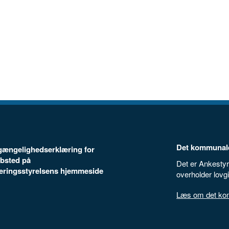
Det kommunale
ilgængelighedserklæring for
bsted på
Det er Ankestyr
seringsstyrelsens hjemmeside
overholder lovg
Læs om det komm