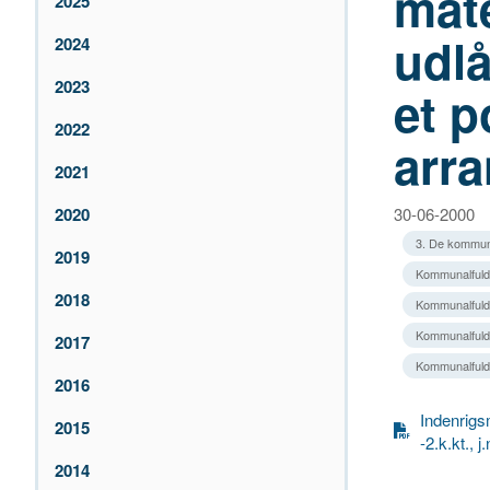
mate
2025
udlå
2024
2023
et p
2022
arr
2021
2020
30-06-2000
3. De kommun
2019
Kommunalfuldm
2018
Kommunalfuld
Kommunalfuldm
2017
Kommunalfuld
2016
Indenrigsm
2015
-2.k.kt., 
2014