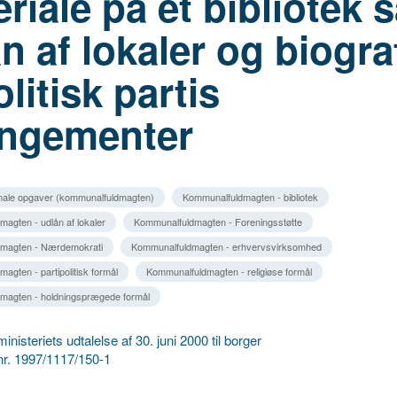
riale på et bibliotek 
n af lokaler og biograf
olitisk partis
angementer
ale opgaver (kommunalfuldmagten)
Kommunalfuldmagten - bibliotek
agten - udlån af lokaler
Kommunalfuldmagten - Foreningsstøtte
magten - Nærdemokrati
Kommunalfuldmagten - erhvervsvirksomhed
agten - partipolitisk formål
Kommunalfuldmagten - religiøse formål
magten - holdningsprægede formål
inisteriets udtalelse af 30. juni 2000 til borger
j.nr. 1997/1117/150-1