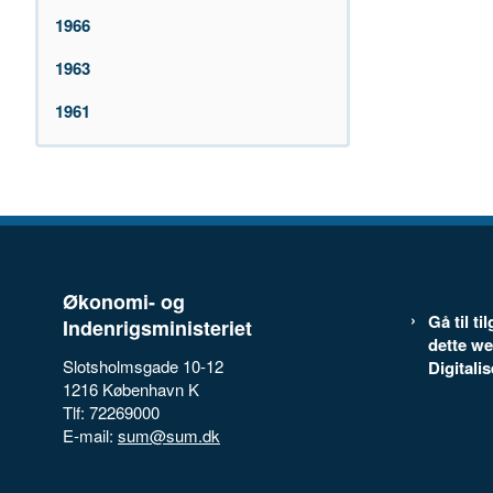
1966
1963
1961
Økonomi- og
Gå til t
Indenrigsministeriet
dette we
Slotsholmsgade 10-12
Digitali
1216 København K
Tlf: 72269000
E-mail:
sum@sum.dk