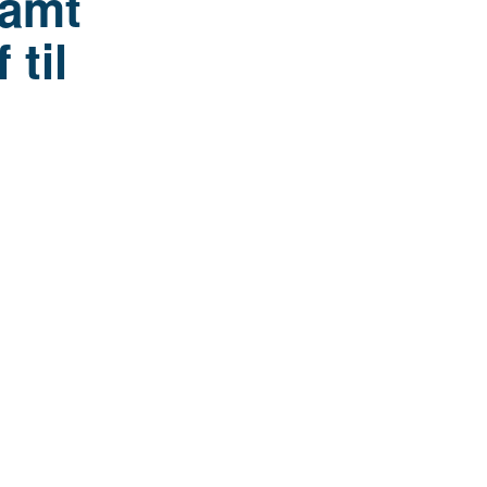
samt
 til