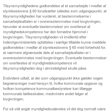
Tilsynsmyndighedens godkendelse af et samarbejde i medfør af
styrelseslovens § 60 forudsætter således som udgangspunkt, at
tilsynsmyndigheden har vurderet, at bestemmelserne i
samarbejdsaftalen er i overensstemmelse med lovgivningen,
herunder at eventuelle bestemmelser om overførsel af
myndighedskompetence har den fornødne hjemmel i
lovgivningen. Tilsynsmyndigheden vil imidlertid efter
Indenrigsministeriets opfattelse i særlige tilfælde kunne meddele
godkendelse i medfør af styrelseslovens § 60 med forbehold for,
at nærmere afgrænsede dele af samarbejdsaftalen er i
overensstemmelse med lovgivningen. Eventuelle bestemmelser
om overførelse af myndighedskompetence vil
tilsynsmyndigheden dog i almindelighed skulle påse.
Endvidere udtalt, at der som udgangspunkt ikke gælder nogen
begrænsninger med hensyn til, hvilke kommunale opgaver og
hvilken kompetence kommunalbestyrelser kan tillægge
kommunale fællesskaber, medmindre andet følger af
lovgivningen.
For så vidt angår myndighedsudøvelse vil det dog normalt være