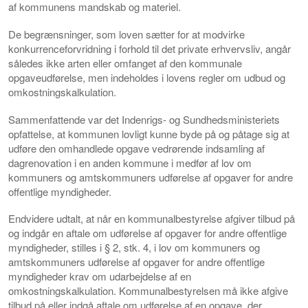
af kommunens mandskab og materiel.
De begrænsninger, som loven sætter for at modvirke
konkurrenceforvridning i forhold til det private erhvervsliv, angår
således ikke arten eller omfanget af den kommunale
opgaveudførelse, men indeholdes i lovens regler om udbud og
omkostningskalkulation.
Sammenfattende var det Indenrigs- og Sundhedsministeriets
opfattelse, at kommunen lovligt kunne byde på og påtage sig at
udføre den omhandlede opgave vedrørende indsamling af
dagrenovation i en anden kommune i medfør af lov om
kommuners og amtskommuners udførelse af opgaver for andre
offentlige myndigheder.
Endvidere udtalt, at når en kommunalbestyrelse afgiver tilbud på
og indgår en aftale om udførelse af opgaver for andre offentlige
myndigheder, stilles i § 2, stk. 4, i lov om kommuners og
amtskommuners udførelse af opgaver for andre offentlige
myndigheder krav om udarbejdelse af en
omkostningskalkulation. Kommunalbestyrelsen må ikke afgive
tilbud på eller indgå aftale om udførelse af en opgave, der