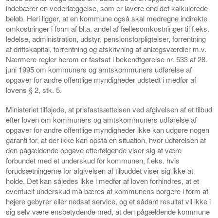
indebærer en vederlæggelse, som er lavere end det kalkulerede
beløb. Heri ligger, at en kommune også skal medregne indirekte
omkostninger i form af bl.a. andel af fællesomkostninger til f.eks.
ledelse, administration, udstyr, pensionsforpligtelser, forrentning
af driftskapital, forrentning og afskrivning af anlægsværdier m.v.
Nærmere regler herom er fastsat i bekendtgørelse nr. 533 af 28.
juni 1995 om kommuners og amtskommuners udførelse af
opgaver for andre offentlige myndigheder udstedt i medfør af
lovens § 2, stk. 5.
Ministeriet tilføjede, at prisfastsættelsen ved afgivelsen af et tilbud
efter loven om kommuners og amtskommuners udførelse af
opgaver for andre offentlige myndigheder ikke kan udgøre nogen
garanti for, at der ikke kan opstå en situation, hvor udførelsen af
den pågældende opgave efterfølgende viser sig at være
forbundet med et underskud for kommunen, f.eks. hvis
forudsætningerne for afgivelsen af tilbuddet viser sig ikke at
holde. Det kan således ikke i medfør af loven forhindres, at et
eventuelt underskud må bæres af kommunens borgere i form af
højere gebyrer eller nedsat service, og et sådant resultat vil ikke i
sig selv være ensbetydende med, at den pågældende kommune