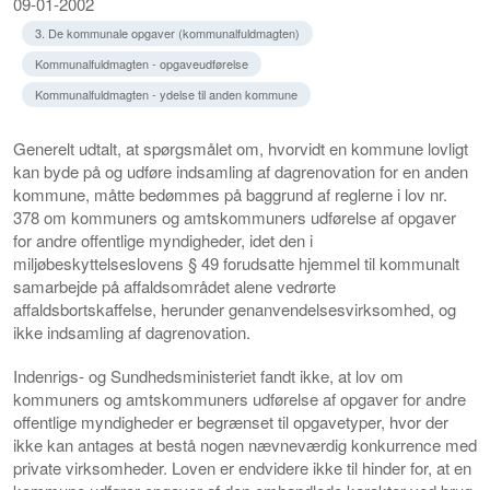
09-01-2002
3. De kommunale opgaver (kommunalfuldmagten)
Kommunalfuldmagten - opgaveudførelse
Kommunalfuldmagten - ydelse til anden kommune
Generelt udtalt, at spørgsmålet om, hvorvidt en kommune lovligt
kan byde på og udføre indsamling af dagrenovation for en anden
kommune, måtte bedømmes på baggrund af reglerne i lov nr.
378 om kommuners og amtskommuners udførelse af opgaver
for andre offentlige myndigheder, idet den i
miljøbeskyttelseslovens § 49 forudsatte hjemmel til kommunalt
samarbejde på affaldsområdet alene vedrørte
affaldsbortskaffelse, herunder genanvendelsesvirksomhed, og
ikke indsamling af dagrenovation.
Indenrigs- og Sundhedsministeriet fandt ikke, at lov om
kommuners og amtskommuners udførelse af opgaver for andre
offentlige myndigheder er begrænset til opgavetyper, hvor der
ikke kan antages at bestå nogen nævneværdig konkurrence med
private virksomheder. Loven er endvidere ikke til hinder for, at en