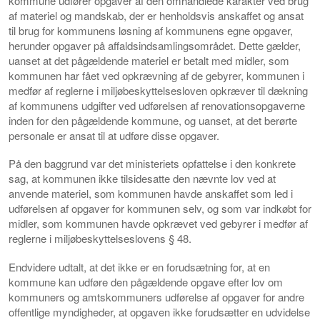
kommune udfører opgaver af den omhandlede karakter ved brug
af materiel og mandskab, der er henholdsvis anskaffet og ansat
til brug for kommunens løsning af kommunens egne opgaver,
herunder opgaver på affaldsindsamlingsområdet. Dette gælder,
uanset at det pågældende materiel er betalt med midler, som
kommunen har fået ved opkrævning af de gebyrer, kommunen i
medfør af reglerne i miljøbeskyttelsesloven opkræver til dækning
af kommunens udgifter ved udførelsen af renovationsopgaverne
inden for den pågældende kommune, og uanset, at det berørte
personale er ansat til at udføre disse opgaver.
På den baggrund var det ministeriets opfattelse i den konkrete
sag, at kommunen ikke tilsidesatte den nævnte lov ved at
anvende materiel, som kommunen havde anskaffet som led i
udførelsen af opgaver for kommunen selv, og som var indkøbt for
midler, som kommunen havde opkrævet ved gebyrer i medfør af
reglerne i miljøbeskyttelseslovens § 48.
Endvidere udtalt, at det ikke er en forudsætning for, at en
kommune kan udføre den pågældende opgave efter lov om
kommuners og amtskommuners udførelse af opgaver for andre
offentlige myndigheder, at opgaven ikke forudsætter en udvidelse