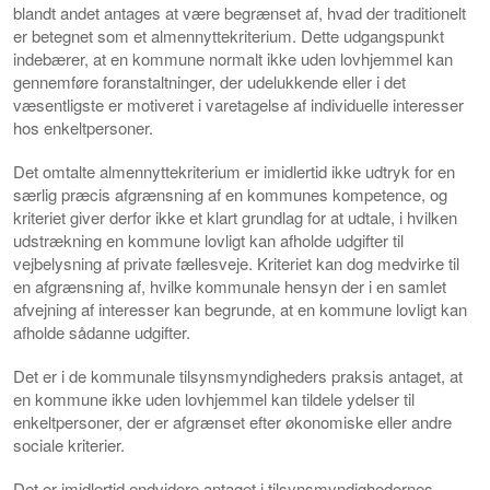
blandt andet antages at være begrænset af, hvad der traditionelt
er betegnet som et almennyttekriterium. Dette udgangspunkt
indebærer, at en kommune normalt ikke uden lovhjemmel kan
gennemføre foranstaltninger, der udelukkende eller i det
væsentligste er motiveret i varetagelse af individuelle interesser
hos enkeltpersoner.
Det omtalte almennyttekriterium er imidlertid ikke udtryk for en
særlig præcis afgrænsning af en kommunes kompetence, og
kriteriet giver derfor ikke et klart grundlag for at udtale, i hvilken
udstrækning en kommune lovligt kan afholde udgifter til
vejbelysning af private fællesveje. Kriteriet kan dog medvirke til
en afgrænsning af, hvilke kommunale hensyn der i en samlet
afvejning af interesser kan begrunde, at en kommune lovligt kan
afholde sådanne udgifter.
Det er i de kommunale tilsynsmyndigheders praksis antaget, at
en kommune ikke uden lovhjemmel kan tildele ydelser til
enkeltpersoner, der er afgrænset efter økonomiske eller andre
sociale kriterier.
Det er imidlertid endvidere antaget i tilsynsmyndighedernes