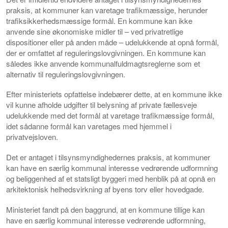
praksis, at kommuner kan varetage trafikmæssige, herunder
trafiksikkerhedsmæssige formål. En kommune kan ikke
anvende sine økonomiske midler til – ved privatretlige
dispositioner eller på anden måde – udelukkende at opnå formål,
der er omfattet af reguleringslovgivningen. En kommune kan
således ikke anvende kommunalfuldmagtsreglerne som et
alternativ til reguleringslovgivningen.
Efter ministeriets opfattelse indebærer dette, at en kommune ikke
vil kunne afholde udgifter til belysning af private fællesveje
udelukkende med det formål at varetage trafikmæssige formål,
idet sådanne formål kan varetages med hjemmel i
privatvejsloven.
Det er antaget i tilsynsmyndighedernes praksis, at kommuner
kan have en særlig kommunal interesse vedrørende udformning
og beliggenhed af et statsligt byggeri med henblik på at opnå en
arkitektonisk helhedsvirkning af byens torv eller hovedgade.
Ministeriet fandt på den baggrund, at en kommune tillige kan
have en særlig kommunal interesse vedrørende udformning,