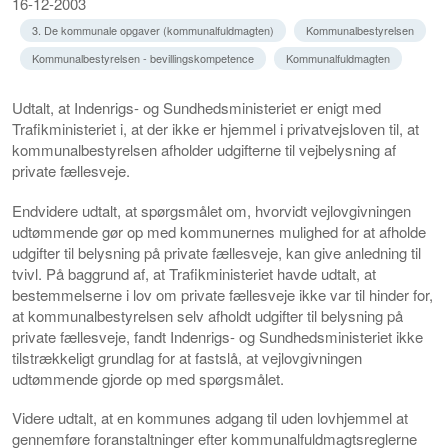
16-12-2003
3. De kommunale opgaver (kommunalfuldmagten)
Kommunalbestyrelsen
Kommunalbestyrelsen - bevillingskompetence
Kommunalfuldmagten
Udtalt, at Indenrigs- og Sundhedsministeriet er enigt med
Trafikministeriet i, at der ikke er hjemmel i privatvejsloven til, at
kommunalbestyrelsen afholder udgifterne til vejbelysning af
private fællesveje.
Endvidere udtalt, at spørgsmålet om, hvorvidt vejlovgivningen
udtømmende gør op med kommunernes mulighed for at afholde
udgifter til belysning på private fællesveje, kan give anledning til
tvivl. På baggrund af, at Trafikministeriet havde udtalt, at
bestemmelserne i lov om private fællesveje ikke var til hinder for,
at kommunalbestyrelsen selv afholdt udgifter til belysning på
private fællesveje, fandt Indenrigs- og Sundhedsministeriet ikke
tilstrækkeligt grundlag for at fastslå, at vejlovgivningen
udtømmende gjorde op med spørgsmålet.
Videre udtalt, at en kommunes adgang til uden lovhjemmel at
gennemføre foranstaltninger efter kommunalfuldmagtsreglerne