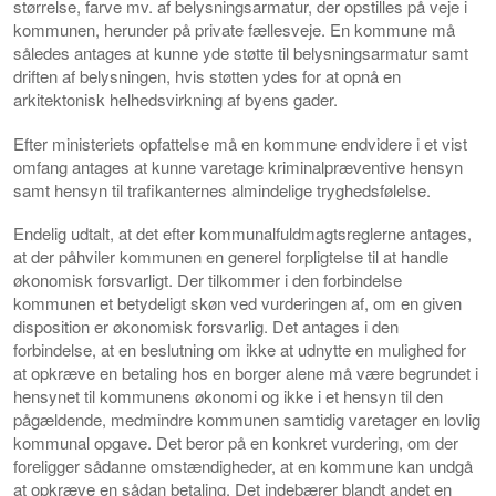
størrelse, farve mv. af belysningsarmatur, der opstilles på veje i
kommunen, herunder på private fællesveje. En kommune må
således antages at kunne yde støtte til belysningsarmatur samt
driften af belysningen, hvis støtten ydes for at opnå en
arkitektonisk helhedsvirkning af byens gader.
Efter ministeriets opfattelse må en kommune endvidere i et vist
omfang antages at kunne varetage kriminalpræventive hensyn
samt hensyn til trafikanternes almindelige tryghedsfølelse.
Endelig udtalt, at det efter kommunalfuldmagtsreglerne antages,
at der påhviler kommunen en generel forpligtelse til at handle
økonomisk forsvarligt. Der tilkommer i den forbindelse
kommunen et betydeligt skøn ved vurderingen af, om en given
disposition er økonomisk forsvarlig. Det antages i den
forbindelse, at en beslutning om ikke at udnytte en mulighed for
at opkræve en betaling hos en borger alene må være begrundet i
hensynet til kommunens økonomi og ikke i et hensyn til den
pågældende, medmindre kommunen samtidig varetager en lovlig
kommunal opgave. Det beror på en konkret vurdering, om der
foreligger sådanne omstændigheder, at en kommune kan undgå
at opkræve en sådan betaling. Det indebærer blandt andet en