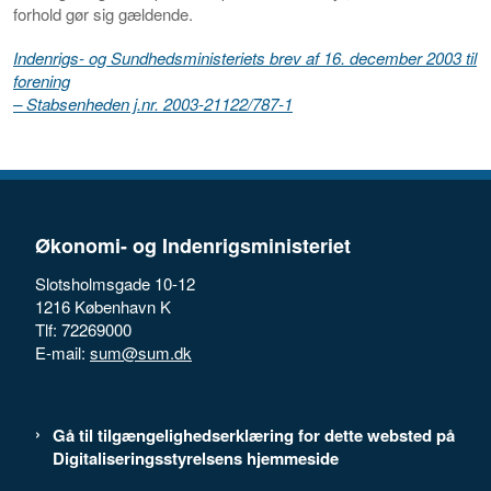
forhold gør sig gældende.
Indenrigs- og Sundhedsministeriets brev af 16. december 2003 til
forening
– Stabsenheden j.nr. 2003-21122/787-1
Økonomi- og Indenrigsministeriet
Slotsholmsgade 10-12
1216 København K
Tlf: 72269000
E-mail:
sum@sum.dk
Gå til tilgængelighedserklæring for dette websted på
Digitaliseringsstyrelsens hjemmeside