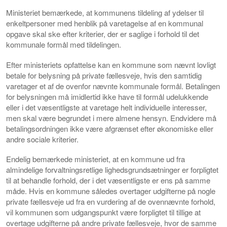
Ministeriet bemærkede, at kommunens tildeling af ydelser til
enkeltpersoner med henblik på varetagelse af en kommunal
opgave skal ske efter kriterier, der er saglige i forhold til det
kommunale formål med tildelingen.
Efter ministeriets opfattelse kan en kommune som nævnt lovligt
betale for belysning på private fællesveje, hvis den samtidig
varetager et af de ovenfor nævnte kommunale formål. Betalingen
for belysningen må imidlertid ikke have til formål udelukkende
eller i det væsentligste at varetage helt individuelle interesser,
men skal være begrundet i mere almene hensyn. Endvidere må
betalingsordningen ikke være afgrænset efter økonomiske eller
andre sociale kriterier.
Endelig bemærkede ministeriet, at en kommune ud fra
almindelige forvaltningsretlige lighedsgrundsætninger er forpligtet
til at behandle forhold, der i det væsentligste er ens på samme
måde. Hvis en kommune således overtager udgifterne på nogle
private fællesveje ud fra en vurdering af de ovennævnte forhold,
vil kommunen som udgangspunkt være forpligtet til tillige at
overtage udgifterne på andre private fællesveje, hvor de samme