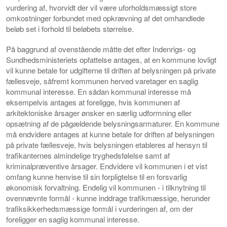
vurdering af, hvorvidt der vil være uforholdsmæssigt store
omkostninger forbundet med opkrævning af det omhandlede
beløb set i forhold til beløbets størrelse.
På baggrund af ovenstående måtte det efter Indenrigs- og
Sundhedsministeriets opfattelse antages, at en kommune lovligt
vil kunne betale for udgifterne til driften af belysningen på private
fællesveje, såfremt kommunen herved varetager en saglig
kommunal interesse. En sådan kommunal interesse må
eksempelvis antages at foreligge, hvis kommunen af
arkitektoniske årsager ønsker en særlig udformning eller
opsætning af de pågældende belysningsarmaturer. En kommune
må endvidere antages at kunne betale for driften af belysningen
på private fællesveje, hvis belysningen etableres af hensyn til
trafikanternes almindelige tryghedsfølelse samt af
kriminalpræventive årsager. Endvidere vil kommunen i et vist
omfang kunne henvise til sin forpligtelse til en forsvarlig
økonomisk forvaltning. Endelig vil kommunen - i tilknytning til
ovennævnte formål - kunne inddrage trafikmæssige, herunder
trafiksikkerhedsmæssige formål i vurderingen af, om der
foreligger en saglig kommunal interesse.