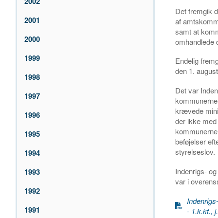
2002
Det fremgik d
2001
af amtskommu
samt at kommu
2000
omhandlede d
1999
Endelig fremgi
den 1. august
1998
Det var Inde
1997
kommunerne i 
krævede minis
1996
der ikke med
kommunerne i
1995
beføjelser e
styrelseslov.
1994
Indenrigs- og
1993
var i overen
1992
Indenrigs
1991
- 1.k.kt.,