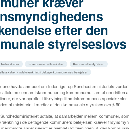
muner kræver
synsmyndighedens
kendelse efter den
munale styrelseslovs 
 fællesskaber
Kommunale fællesskaber
Kommunalbestyrelsen
llesskaber - indskrænkning i deltagerkommunernes beføjelser
ne havde anmodet om Indenrigs- og Sundhedsministeriets vurderi
 en aftale mellem amtskommunen og kommunerne i amtet om driften a
utioner, der var oprettet i tilknytning til amtskommunens specialskoler,
des af ministeriet i medfør af den kommunale styrelseslovs § 60
g Sundhedsministeriet udtalte, at samarbejder mellem kommuner, som 
krænkning i de deltagende kommuners beføjelser, kræver tilsynsmy
medmindre andet særligt er hjemlet i lovgivningen, jf. den kommunal