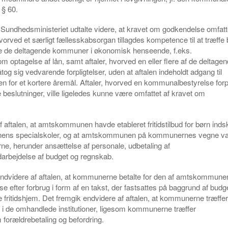
 § 60.
 Sundhedsministeriet udtalte videre, at kravet om godkendelse omfat
 hvorved et særligt fællesskabsorgan tillagdes kompetence til at træffe 
ede de deltagende kommuner i økonomisk henseende, f.eks.
om optagelse af lån, samt aftaler, hvorved en eller flere af de deltage
g sig vedvarende forpligtelser, uden at aftalen indeholdt adgang til
en for et kortere åremål. Aftaler, hvorved en kommunalbestyrelse forpli
 beslutninger, ville ligeledes kunne være omfattet af kravet om
f aftalen, at amtskommunen havde etableret fritidstilbud for børn indsk
s specialskoler, og at amtskommunen på kommunernes vegne vare
nerne, herunder ansættelse af personale, udbetaling af
darbejdelse af budget og regnskab.
endvidere af aftalen, at kommunerne betalte for den af amtskommune
se efter forbrug i form af en takst, der fastsattes på baggrund af budge
te fritidshjem. Det fremgik endvidere af aftalen, at kommunerne træffer
i de omhandlede institutioner, ligesom kommunerne træffer
 forældrebetaling og befordring.