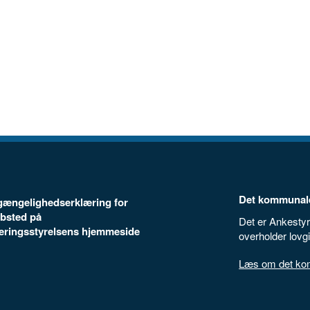
Det kommunale
ilgængelighedserklæring for
bsted på
Det er Ankestyr
seringsstyrelsens hjemmeside
overholder lovg
Læs om det komm