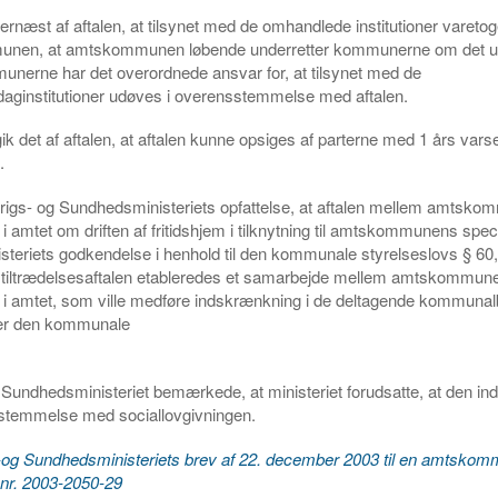
ernæst af aftalen, at tilsynet med de omhandlede institutioner vareto
nen, at amtskommunen løbende underretter kommunerne om det udf
nerne har det overordnede ansvar for, at tilsynet med de
aginstitutioner udøves i overensstemmelse med aftalen.
k det af aftalen, at aftalen kunne opsiges af parterne med 1 års varsel
.
nrigs- og Sundhedsministeriets opfattelse, at aftalen mellem amtsk
amtet om driften af fritidshjem i tilknytning til amtskommunens spec
teriets godkendelse i henhold til den kommunale styrelseslovs § 60, s
 tiltrædelsesaftalen etableredes et samarbejde mellem amtskommun
 amtet, som ville medføre indskrænkning i de deltagende kommunal
fter den kommunale
 Sundhedsministeriet bemærkede, at ministeriet forudsatte, at den in
sstemmelse med sociallovgivningen.
-og Sundhedsministeriets brev af 22. december 2003 til en amtsko
 j.nr. 2003-2050-29