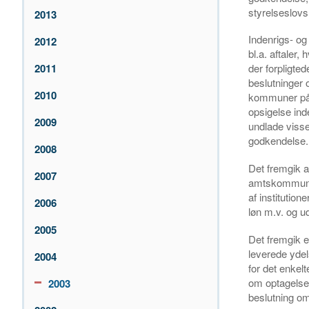
styrelseslovs
2013
Indenrigs- og
2012
bl.a. aftaler,
2011
der forpligt
beslutninger 
2010
kommuner påto
opsigelse ind
2009
undlade visse
godkendelse.
2008
Det fremgik a
2007
amtskommunen
af institutio
2006
løn m.v. og u
2005
Det fremgik 
leverede ydel
2004
for det enkel
om optagelse 
2003
beslutning om