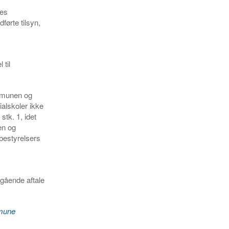
ges
ørte tilsyn,
 til
ommunen og
ialskoler ikke
tk. 1, idet
en og
bestyrelsers
dgående aftale
mmune