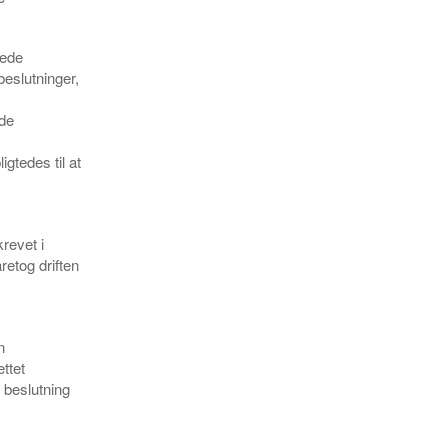
tede
beslutninger,
nde
gtedes til at
revet i
tog driften
n
ttet
 beslutning