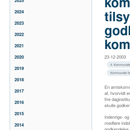
kom
2025
til
2024
2023
god
2022
kom
2021
2020
23-12-2003
4. Kommunale
2019
Kommunale fæ
2018
En amtskommu
2017
af, hvorvidt
fire daginstit
2016
skulle godken
2015
Indenrigs- o
medføre inds
2014
godkendelse, 