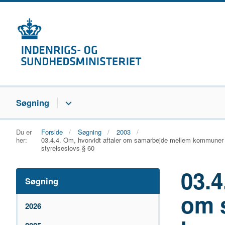
Søgning
Du er
Forside
Søgning
2003
her:
03.4.4. Om, hvorvidt aftaler om samarbejde mellem kommuner
styrelseslovs § 60
03.4
Søgning
om 
2026