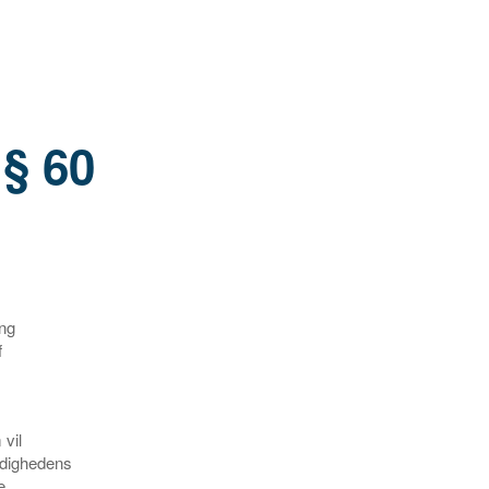
§ 60
ng
f
vil
ndighedens
e