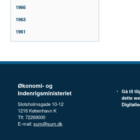
1966
1963
1961
Økonomi- og
Gå til t
Indenrigsministeriet
dette we
Slotsholmsgade 10-12
Digitali
1216 København K
Tlf: 72269000
E-mail:
sum@sum.dk