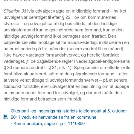
Situation 3:
Hvis udvalget valgte en midlertidig formand – hvilket
udvalget var berettiget til efter § 22 i lov om kommunernes
styrelse – og udvalget samtidig besluttede, at den hidtidige
udvalgsformand kunne genindtræde som formand, kunne den
hidtidige udvalgsformand ikke betragtes som fratrådt. Den
pågældende ville modtage sit formandsvederlag, indtil denne i en
uafbrudt periode på tre måneder (senere ændret til en måned)
ikke havde varetaget formandshvervet, og herefter bortfaldt
vederlaget, jf. de dagældende regler i vederlagsbekendtgørelsens
§ 30 (senere ændret til § 31, stk. 1). Spørgsmålet om efterløn ville
først blive aktualiseret, såfremt den pågældende formand – efter
at være vendt tilbage til udvalgsformandshvervet – på et senere
tidspunkt fratrådte, eller udvalget traf en beslutning om at udpege
en ny permanent formand for udvalget, og dermed måtte den
hidtidige formand betragtes som fratrådt.
Økonomi- og Indenrigsministeriets telefonnotat af 5. oktober
2011 vedr. en henvendelse fra en kommune
- Kommunaljura, sagsnr. j.nr. 1110850