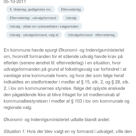
05-10-2011
5. Vederlag, godtgørelse mv.
Eftervederlag
Eftervederlag - udvalgsformand
Udvalg
Udvalg - aftale om nybesættelse i valgperioden
Udvalg - udvalgsformand, valg af
Udvalgsformand - eftervederlag
En kommune havde spurgt Økonomi- og Indenrigsministeriet
om, hvorvidt formanden for et stående udvalg havde krav på
efterløn (senere ændret til: eftervederlag) i en situation, hvor
udvalgsformanden på grund af folketingsvalg var forhindret i at
varetage sine kommunale hverv, og hvor der som følge heraf
indkaldtes en stedfortræder i medfør af § 15, stk. 2, og § 28, stk.
2, i lov om kommunernes styrelse. Ifølge det oplyste ønskede
den pågældende ikke at blive fritaget for sit medlemskab af
kommunalbestyrelsen i medfør af § 103 i lov om kommunale og
regionale valg.
Økonomi- og Indenrigsministeriet udtalte blandt andet:
Situation 1:
Hvis der blev valgt en ny formand i udvalget, ville den