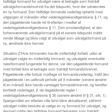
hidtidige formand for udvalget være at betragte som fratrådt
udvalgsformandshvervet fra det tidspunkt, hvor der udnævntes
en ny formand. Den hidtidige formands vederlag ophørte med
udgangen af måneden efter vederlagsbekendtgørelsens § 11, og
den pågældende havde ret til efterløn i medfør af
vederlagsbekendtgørelsens § 11. Den omstændighed, at den
forhenværende udvalgsformand på et senere tidspunkt måtte
vende tilbage og blive valgt af udvalget som udvalgsformand på
ny, ændrede ikke herved.
Situation 2:
Hvis formanden havde midlertidigt forfald, uden at
udvalget valgte en midlertidig formand, og udvalgets eventuelle
næstformand fungerede for denne, var den pågældende formand
med forfald ikke at betragte som fratrådt formandshvervet.
Pågældende ville fortsat modtage sit formandsvederlag, indtil den
pågældende i en uafbrudt periode på 3 måneder (senere ændret
til en måned) ikke havde varetaget formandshvervet, og herefter
bortfaldt vederlaget, jf. de dagældende regler i
vederlagsbekendtgørelsens § 30 (senere ændret til § 31, stk. 1).
Spørgsmålet om efterløn ville først blive aktualiseret, såfremt
udvalget måtte beslutte at vælge en ny formand for udvalget, og
dermed måtte den hidtidige formand betragtes som fratrådt.