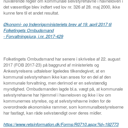
nuværende regler om kommunale selvstyrehavne i havneloven i
det væsentlige blev indført ved lov nr. 326 af 28. maj 2000, ikke
kunne føre til et andet resultat.
Økonomi- og Indenrigsministeriets brev af 19. april 2017 til
Folketingets Ombudsmand
- Forvaltningsjura, j.nr. 2017-429
Folketingets Ombudsmand har senere i skrivelse af 22. august
2017 (FOB 2017-23) på baggrund af ministeriets og
Ankestyrelsens udtalelser ligeledes tilkendegivet, at en
kommunal selvstyrehavn ikke kan anses for en del af den
kommunale forvaltning, men derimod er en selvstændig
myndighed. Ombudsmanden lagde bl.a. vægt på, at kommunale
selvstyrehavne har hjemmel i havneloven og ikke i lov om
kommunernes styrelse, og at selvstyrehavne inden for de
overordnede økonomiske rammer, som kommunalbestyrelserne
har fastlagt, kan råde selvstændigt over deres midler.
https://www.retsinformation.dk/Forms/R0710.aspx?id=192773