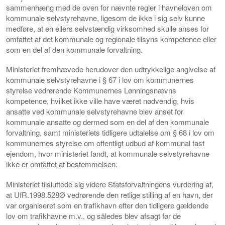
sammenhæng med de oven for nævnte regler i havneloven om
kommunale selvstyrehavne, ligesom de ikke i sig selv kunne
medføre, at en ellers selvstændig virksomhed skulle anses for
omfattet af det kommunale og regionale tilsyns kompetence eller
som en del af den kommunale forvaltning.
Ministeriet fremhævede herudover den udtrykkelige angivelse af
kommunale selvstyrehavne i § 67 i lov om kommunernes
styrelse vedrørende Kommunernes Lønningsnævns
kompetence, hvilket ikke ville have været nødvendig, hvis
ansatte ved kommunale selvstyrehavne blev anset for
kommunale ansatte og dermed som en del af den kommunale
forvaltning, samt ministeriets tidligere udtalelse om § 68 i lov om
kommunernes styrelse om offentligt udbud af kommunal fast
ejendom, hvor ministeriet fandt, at kommunale selvstyrehavne
ikke er omfattet af bestemmelsen.
Ministeriet tilsluttede sig videre Statsforvaltningens vurdering af,
at UfR.1998.528Ø vedrørende den retlige stilling af en havn, der
var organiseret som en trafikhavn efter den tidligere gældende
lov om trafikhavne m.v., og således blev afsagt før de