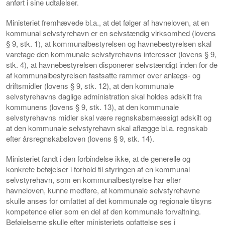
anført i sine udtalelser.
Ministeriet fremhævede bl.a., at det følger af havneloven, at en
kommunal selvstyrehavn er en selvstændig virksomhed (lovens
§ 9, stk. 1), at kommunalbestyrelsen og havnebestyrelsen skal
varetage den kommunale selvstyrehavns interesser (lovens § 9,
stk. 4), at havnebestyrelsen disponerer selvstændigt inden for de
af kommunalbestyrelsen fastsatte rammer over anlægs- og
driftsmidler (lovens § 9, stk. 12), at den kommunale
selvstyrehavns daglige administration skal holdes adskilt fra
kommunens (lovens § 9, stk. 13), at den kommunale
selvstyrehavns midler skal være regnskabsmæssigt adskilt og
at den kommunale selvstyrehavn skal aflægge bl.a. regnskab
efter årsregnskabsloven (lovens § 9, stk. 14).
Ministeriet fandt i den forbindelse ikke, at de generelle og
konkrete beføjelser i forhold til styringen af en kommunal
selvstyrehavn, som en kommunalbestyrelse har efter
havneloven, kunne medføre, at kommunale selvstyrehavne
skulle anses for omfattet af det kommunale og regionale tilsyns
kompetence eller som en del af den kommunale forvaltning.
Beføjelserne skulle efter ministeriets opfattelse ses i